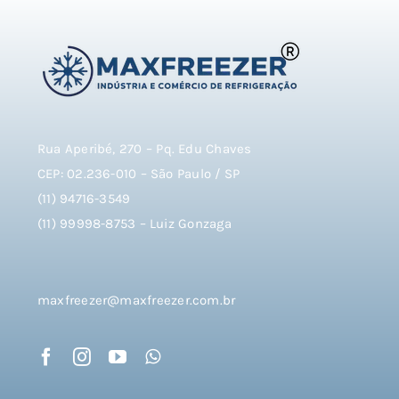
Rua Aperibé, 270 – Pq. Edu Chaves
CEP: 02.236-010 – São Paulo / SP
(11) 94716-3549
(11) 99998-8753 – Luiz Gonzaga
maxfreezer@maxfreezer.com.br