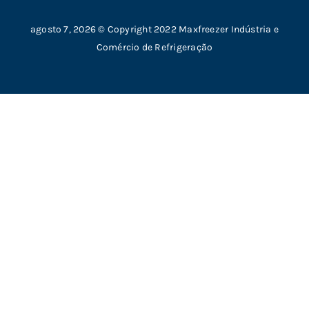
DOSADOR DE ÁGUA
agosto 7, 2026 © Copyright 2022 Maxfreezer Indústria e
Comércio de Refrigeração
CÂMARA CLIMÁTICA
RESFRIADOR DE ÁGUA
ULTRACONGELADORES
POLITICA DE PRIVACIDADE