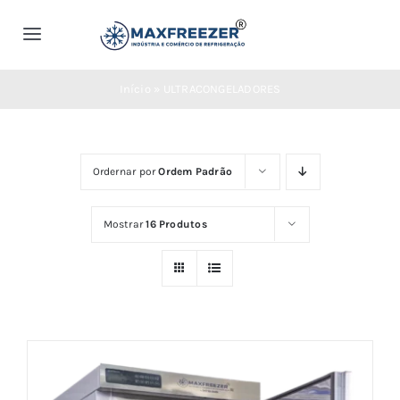
Ir
para
Toggle
o
Navigation
Home
conteúdo
Início
»
ULTRACONGELADORES
Quem Somos
Ordernar por
Ordem Padrão
Produtos
Mostrar
16 Produtos
Vídeos
Segmentos